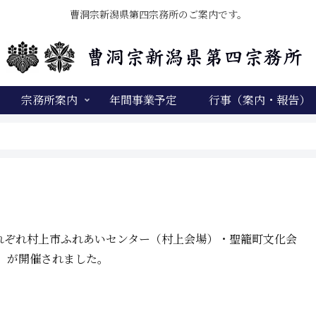
曹洞宗新潟県第四宗務所のご案内です。
宗務所案内
年間事業予定
行事（案内・報告）
）
それぞれ村上市ふれあいセンター（村上会場）・聖籠町文化会
」
が開催されました。