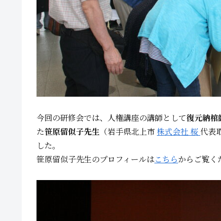
今回の研修会では、人権講座の講師として
復元納棺
た
笹原留似子先生
（岩手県北上市
株式会社 桜
代表
した。
笹原留似子先生のプロフィールは
こちら
からご覧く