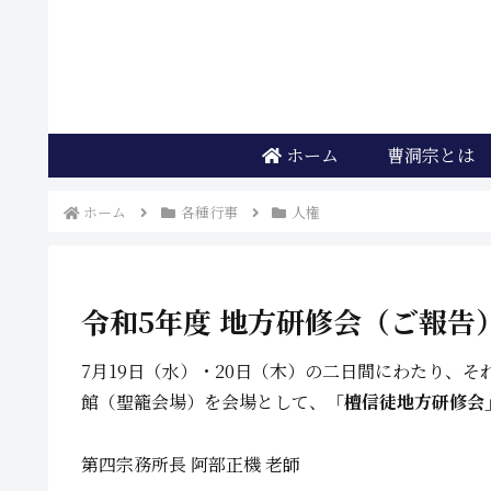
ホーム
曹洞宗とは
ホーム
各種行事
人権
令和5年度 地方研修会（ご報告
7月19日（水）・20日（木）の二日間にわたり、
館（聖籠会場）を会場として、
「檀信徒地方研修会
第四宗務所長 阿部正機 老師