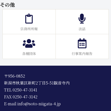
その他
宗務所所報
法話
各種団体
行事案内報告
〒956-0852
新潟市秋葉区新町2丁目5-51観音寺内
TEL 0250-47-3141
FAX 0250-47-3142
E-mail info@soto-niigata-4.jp