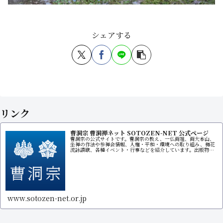
シェアする
リンク
曹洞宗 曹洞禅ネット SOTOZEN-NET 公式ページ
曹洞宗の公式サイトです。曹洞宗の教え、一仏両祖、両大本山、
坐禅の作法や参禅会情報、人権・平和・環境への取り組み、梅花
流詠讃歌、各種イベント・行事などを紹介しています。出版物販
売サイトもあります。
www.sotozen-net.or.jp