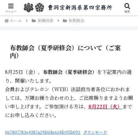
曹洞宗新潟県第四宗務所のご案内です。
メニュー
検索
ホーム
各種団体
布教師会
布教師会（夏季研修会）について（ご案
内）
8月25日（金）、
布教師会（夏季研修会）
を下記案内の通
り、開催いたします。
会員およびテレホン（WEB）法話担当者各位におかれま
しては、万障お繰り合わせの上、ご出席賜りますようお願
い申し上げます。ご参加頂ける方は、
8月22日（火）
まで
にお申し込みください。
067807783e4387a29b0de614fe95b092
ダウンロード