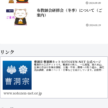
2024.09.09
布教師会研修会（冬季）について（ご
ご案内
案内）
2024.01.19
リンク
曹洞宗 曹洞禅ネット SOTOZEN-NET 公式ページ
曹洞宗の公式サイトです。曹洞宗の教え、一仏両祖、両大本山、
坐禅の作法や参禅会情報、人権・平和・環境への取り組み、梅花
流詠讃歌、各種イベント・行事などを紹介しています。出版物販
売サイトもあります。
www.sotozen-net.or.jp