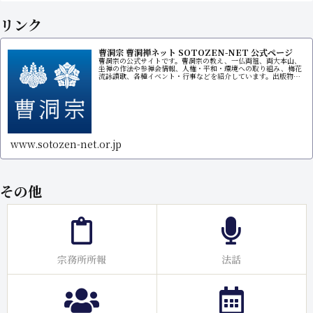
リンク
曹洞宗 曹洞禅ネット SOTOZEN-NET 公式ページ
曹洞宗の公式サイトです。曹洞宗の教え、一仏両祖、両大本山、
坐禅の作法や参禅会情報、人権・平和・環境への取り組み、梅花
流詠讃歌、各種イベント・行事などを紹介しています。出版物販
売サイトもあります。
www.sotozen-net.or.jp
その他
宗務所所報
法話