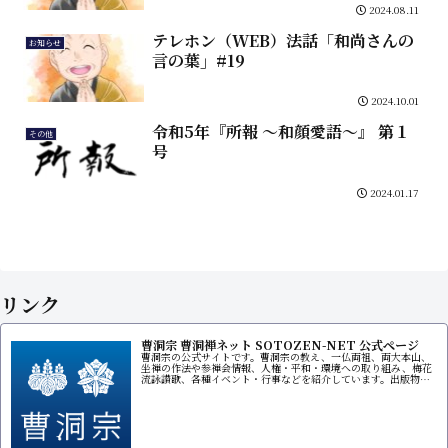
2024.08.11
テレホン（WEB）法話「和尚さんの
お知らせ
言の葉」#19
2024.10.01
令和5年『所報 ～和顔愛語～』 第１
その他
号
2024.01.17
リンク
曹洞宗 曹洞禅ネット SOTOZEN-NET 公式ページ
曹洞宗の公式サイトです。曹洞宗の教え、一仏両祖、両大本山、
坐禅の作法や参禅会情報、人権・平和・環境への取り組み、梅花
流詠讃歌、各種イベント・行事などを紹介しています。出版物販
売サイトもあります。