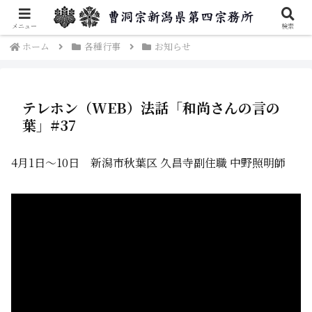
曹洞宗新潟県第四宗務所のご案内です。
メニュー
検索
ホーム
各種行事
お知らせ
テレホン（WEB）法話「和尚さんの言の
葉」#37
4月1日～10日 新潟市秋葉区 久昌寺副住職 中野照明師