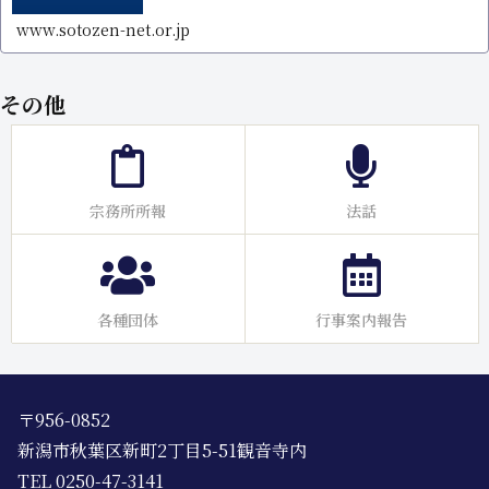
www.sotozen-net.or.jp
その他
宗務所所報
法話
各種団体
行事案内報告
〒956-0852
新潟市秋葉区新町2丁目5-51観音寺内
TEL 0250-47-3141