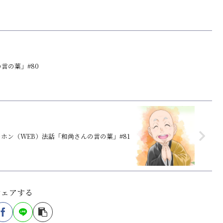
言の葉」#80
ホン（WEB）法話「和尚さんの言の葉」#81
シェアする